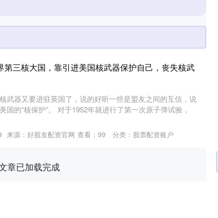
世界第三核大国，靠引进美国核武器保护自己，丧失核武
核武器又要进驻英国了，说的好听一些是盟友之间的互信，说
国的“核保护”。 对于1952年就进行了第一次原子弹试验，
9
来源：好股友配资官网
查看：
99
分类：
股票配资账户
文章已加载完成
沪深300
4694.44
.42%
43.13
0.93%