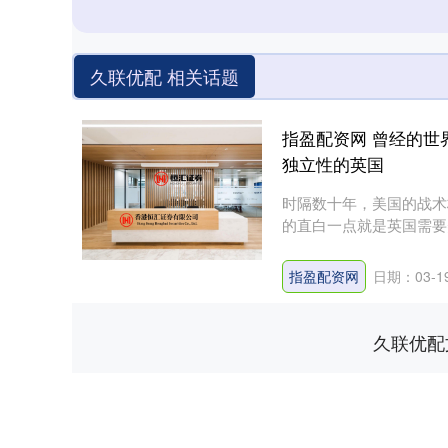
久联优配 相关话题
指盈配资网 曾经的
独立性的英国
时隔数十年，美国的战术
的直白一点就是英国需要美
成....
指盈配资网
日期：03-1
久联优配
深证成指
14311.01
.68
1.02%
200.89
1