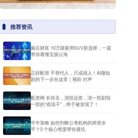
推荐资讯
豌豆财富 10万级家用SUV新选择，一篇
带你看懂宝骏云海
正好配资 不替代人，只成就人！AI微短
剧的下一步在这里｜视听·封声
配资网 长得丑，演技还差，演一部剧毁
一部的“戏混子”，终于被发现了！
牛牛策略 如何判断公考机构的师资水
平？3 个核心维度帮你避坑