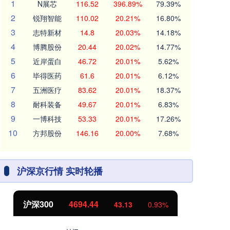
1
N展芯
116.52
396.89%
79.39%
2
锐翔智能
110.02
20.21%
16.80%
3
志特新材
14.8
20.03%
14.18%
4
博腾股份
20.44
20.02%
14.77%
5
近岸蛋白
46.72
20.01%
5.62%
6
毕得医药
61.6
20.01%
6.12%
7
五洲医疗
83.62
20.01%
18.37%
8
耐科装备
49.67
20.01%
6.83%
9
一博科技
53.33
20.01%
17.26%
10
方邦股份
146.16
20.00%
7.68%
沪深京行情 实时轮播
北证50
1134.24
创
11.37
1.01%