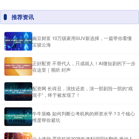
推荐资讯
豌豆财富 10万级家用SUV新选择，一篇带你看懂
宝骏云海
正好配资 不替代人，只成就人！AI微短剧的下一步
在这里｜视听·封声
配资网 长得丑，演技还差，演一部剧毁一部的“戏
混子”，终于被发现了！
牛牛策略 如何判断公考机构的师资水平？3 个核心
维度帮你避坑
云上速融 震裕科技2025年净利润同比翻倍 推动人