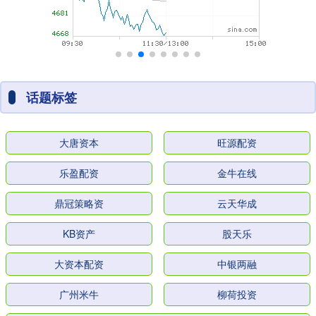
话题标签
大唐资本
旺源配资
乐盈配资
金牛在线
鼎冠策略资
云天华成
KB资产
股天乐
大资本配资
中银两融
广州米牛
柳荷投资