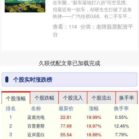
在车圈，“新车落地打八折”司空见惯。
但最近有一款车，却硬生生打破了这条
铁律——广汽传祺GS8。有二手车平台
的数据显示，一台2025年购买的GS8，
查看：
114
分类：
老牌股票配资平
二手成交价居然....
台
久联优配文章已加载完成
个股实时涨跌榜
个股跌幅
个股流入
个股流出
换手率
个股涨幅
排名
名称
最新价
涨幅
换手率
1
蓝盾光电
22.81
19.99%
0.55%
2
百普赛斯
77.68
19.97%
12.46%
3
近岸蛋白
55.54
18.88%
7.79%