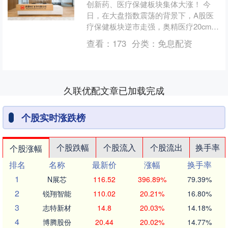
创新药、医疗保健板块集体大涨！ 今
日，在大盘指数震荡的背景下，A股医
疗保健板块逆市走强，奥精医疗20cm涨
停，开立医疗、联影医疗、迈瑞医疗等
查看：
173
分类：
免息配资
纷纷拉升。 创新药概....
久联优配文章已加载完成
个股实时涨跌榜
个股跌幅
个股流入
个股流出
换手率
个股涨幅
排名
名称
最新价
涨幅
换手率
1
N展芯
116.52
396.89%
79.39%
2
锐翔智能
110.02
20.21%
16.80%
3
志特新材
14.8
20.03%
14.18%
4
博腾股份
20.44
20.02%
14.77%