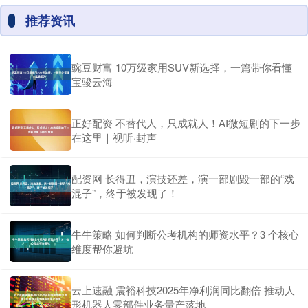
推荐资讯
豌豆财富 10万级家用SUV新选择，一篇带你看懂
宝骏云海
正好配资 不替代人，只成就人！AI微短剧的下一步
在这里｜视听·封声
配资网 长得丑，演技还差，演一部剧毁一部的“戏
混子”，终于被发现了！
牛牛策略 如何判断公考机构的师资水平？3 个核心
维度帮你避坑
云上速融 震裕科技2025年净利润同比翻倍 推动人
形机器人零部件业务量产落地