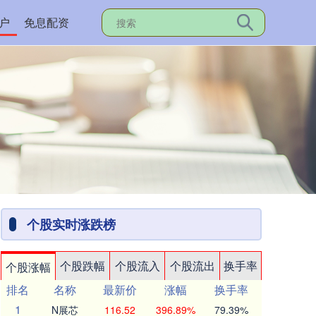
户
免息配资
个股实时涨跌榜
个股跌幅
个股流入
个股流出
换手率
个股涨幅
排名
名称
最新价
涨幅
换手率
1
N展芯
116.52
396.89%
79.39%