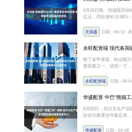
4月22日晚，恒瑞医药(6
亿元，同比增长12.98%；
天添盈
日期：06-12
来
永旺配资端 现代各国
除了装甲厚度、机动能力
要因素之一。试想一下，
势。而坦....
永旺配资端
日期：06-0
华盛配资 中巴“熊猫
5月20日，四川文化产业
拉合尔签署合作备忘录，中巴
华盛配资
日期：05-28