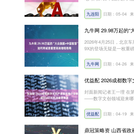
九连阳
日期：05-04
来
九牛网 29.98万起
2026年4月25日，北
9X的登场无疑是一枚重磅炸
九牛网
日期：04-26
来
优益配 2026成都
封面新闻记者王一理 在
——数字文创领域迎来哪些
来....
优益配
日期：04-19
来
鼎冠策略资 山西省政