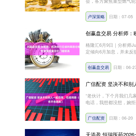
会，各方聚焦重型燃气轮
卢深策略
日期：07-05
创赢盘交易 分析师：
格隆汇6月9日｜分析师Ju
定倾向6月加息，并未反驳
创赢盘交易
日期：06-2
广信配资 坚决不和别
“老伙计，下个月我们几
电话，我想都没想，婉拒
坚....
广信配资
日期：06-20
天添盈 恒瑞医药20