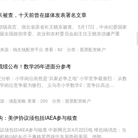
长被查，十天前曾在媒体发表署名文章
部级高官、湖北省原省长王晓东被查。 5月17日，中央纪委国家
届全国政协常委、农业和农村委员会副主任王晓东涉嫌严重
来源：钱生钱配资平台
查看：
82
分类：
股票配资账户
成绩公布！数学25年进面分参考
热度分析：小学岗位依然是“兵家必争之地” 小学竞争最激烈： 从数
岗位竞争最为惨烈。 义乌市小学数学2：竞争比高达....
源：涌盈策略
查看：
200
分类：
股票配资账户
构：美伊协议须包括IAEA参与核查
须包括IAEA参与核查 中新网北京4月22日电 维也纳消息：当
构(IAEA)总干事格罗西就中东局势和美国、伊朗....