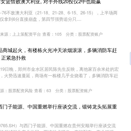
国女篮惜败澳大利亚, 对手外线20投仅2中也能赢
76不敌澳大利亚（21-18、21-28、6-15、26-15），上半场两
拿到6分直接崩盘，第四节强势追分只....
来源：上上策配资平台
查看：
105
分类：
股票配资账户
用品商城起火，有楼栋火光冲天浓烟滚滚，多辆消防车赶
：正紧急扑救
6月19日晚，郑州市金水区居民陈先生反映，离他家百余米处的宏
，火势迅速蔓延，商场有一栋楼几乎全烧着了，多辆消防车赶
源：股票配资风险
查看：
63
分类：
股票配资账户
与西门子能源、中国重燃举行座谈交流，锻铸龙头拓展重
00765.SH）与西门子能源、中国重燃在贵州安顺举行座谈交流