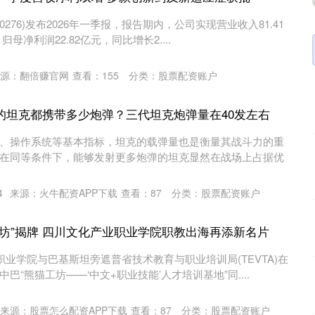
00276)发布2026年一季报，报告期内，公司实现营业收入81.41
归母净利润22.82亿元，同比增长2....
源：翻倍赚官网
查看：
155
分类：
股票配资账户
的坦克都携带多少炮弹？三代坦克炮弹量在40发左右
、操作系统等基本指标，坦克的载弹量也是衡量其战斗力的重
在同等条件下，能够发射更多炮弹的坦克显然在战场上占据优
4
来源：火牛配资APP下载
查看：
87
分类：
股票配资账户
工坊”揭牌 四川文化产业职业学院职教出海再添新名片
职业学院与巴基斯坦旁遮普省技术教育与职业培训局(TEVTA)在
“熊猫工坊——‘中文+职业技能’人才培训基地”同....
来源：股票怎么配资APP下载
查看：
87
分类：
股票配资账户