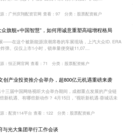
源：广州庆翔配资官网
查看：
97
分类：
股票配资账户
的“大众旗舰+中国智慧”，如何用诚意重塑高端增程格局
京车展——在这个被新能源浪潮席卷的车展现场，上汽大众ID. ERA
弹。仅仅上市1小时，锁单量便突破11,07....
源：恒正网官网
查看：
71
分类：
股票配资账户
数字文创产业投资推介会举办，超800亿元机遇重磅来袭
第十三届中国网络视听大会举办期间，成都重点发展的产业链
新机遇、有哪些新动作？ 4月15日，“视听新机遇·蓉城话未
源：配资114平台
查看：
122
分类：
股票配资账户
府与光大集团举行工作会谈