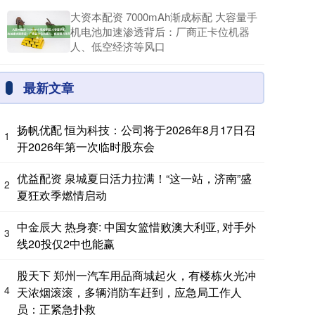
大资本配资 7000mAh渐成标配 大容量手
机电池加速渗透背后：厂商正卡位机器
人、低空经济等风口
最新文章
扬帆优配 恒为科技：公司将于2026年8月17日召
1
开2026年第一次临时股东会
优益配资 泉城夏日活力拉满！“这一站，济南”盛
2
夏狂欢季燃情启动
中金辰大 热身赛: 中国女篮惜败澳大利亚, 对手外
3
线20投仅2中也能赢
股天下 郑州一汽车用品商城起火，有楼栋火光冲
4
天浓烟滚滚，多辆消防车赶到，应急局工作人
员：正紧急扑救