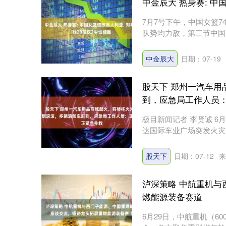
中金辰大 热身赛: 中
7月7号下午，中国女篮74-
队势均力敌，第三节中国仅
中金辰大
日期：07-19
股天下 郑州一汽车
到，应急局工作人员
极目新闻记者 李贤诚 
达国际车业广场突发火灾
到....
股天下
日期：07-12
来
泸深策略 中航重机
燃能源装备赛道
6月29日，中航重机（6