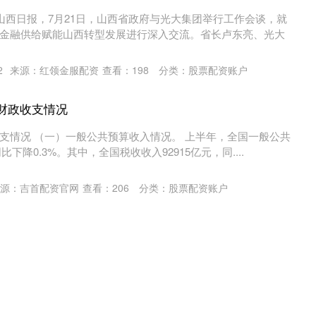
据山西日报，7月21日，山西省政府与光大集团举行工作会谈，就
金融供给赋能山西转型发展进行深入交流。省长卢东亮、光大
2
来源：红领金服配资
查看：
198
分类：
股票配资账户
年财政收支情况
支情况 （一）一般公共预算收入情况。 上半年，全国一般公共
比下降0.3%。其中，全国税收收入92915亿元，同....
源：吉首配资官网
查看：
206
分类：
股票配资账户
资1260万元设立子公司已取得营业执照
260万元设立子公司已取得营业执照） 雷达财经 文|杨洋 编|李
（873152）宣布与陕西中基方舟科技有限公司....
来源：国鸣配资平台
查看：
90
分类：
股票配资账户