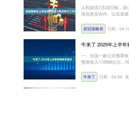
人民财讯7月22日电，
深化务实合作、以高质量
集....
鼎冠策略资
日期：04-1
牛来了 2025年上半
一、全国一般公共预算收
预算收入115566亿元，同
牛来了
日期：04-04
来
博易股票 天宏锂电出
（原标题：天宏锂电出资1
亦辉 7月30日，天宏锂电
博易股票
日期：03-29