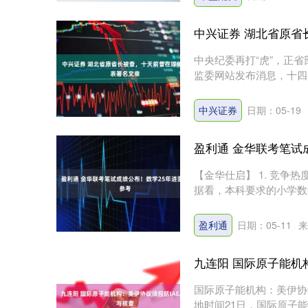
中兴证券 湖北省原省
中央纪委再打“虎”，正省
监委网站发布消息，十四
违....
中兴证券
日期：05-19
盈利通 金华联考笔试
【金华仕启】 1. 竞争
据看，本科要求的小学数学
盈利通
日期：05-11
来
九连阳 国际原子能机
国际原子能机构：美伊协议
地时间21日，国际原子能机