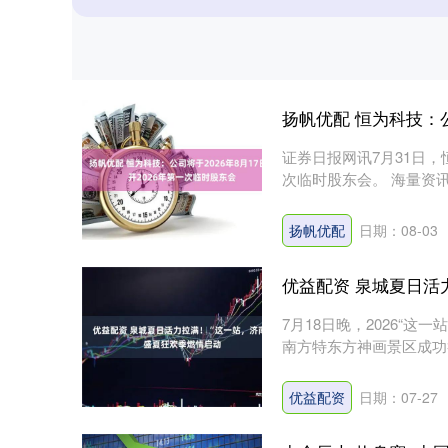
扬帆优配 恒为科技：公
证券日报网讯7月31日，
次临时股东会。 海量资讯、
扬帆优配
日期：08-03
优益配资 泉城夏日活
7月18日晚，2026“
南方特东方神画景区成功举
深证成指
14311.01
.68
1.02%
200.89
1
优益配资
日期：07-27