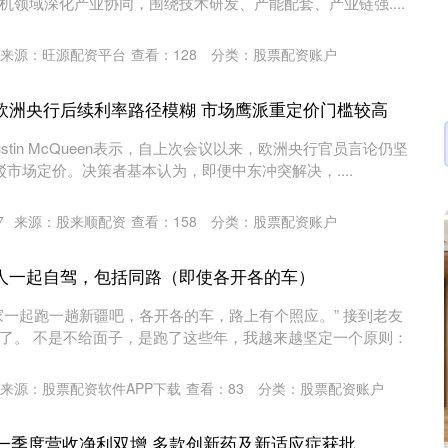
机领域深化产业协同，围绕技术研发、产能配套、产业链强....
来源：旺源配资平台
查看：
128
分类：
股票配资账户
欧洲央行后续利率路径模糊 市场鹰派重定价门槛较高
stin McQueen表示，自上次会议以来，欧洲央行官员言论仍坚
市场定价。决策者基本认为，即便中东冲突解决，....
7
来源：股来顺配资
查看：
158
分类：
股票配资账户
人一起自驾，包括同路（即使各开各的车）
家一起跑一趟新疆吧，各开各的车，路上有个照应。” 接到老友
了。 不是不给面子，是跑了这些年，我越来越坚定一个原则：
来源：股票配资软件APP下载
查看：
83
分类：
股票配资账户
26一季度营收净利双增 多款创新药及新适应症获批