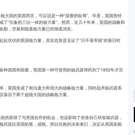
个核大国的英国而言，可以说是一种“甜蜜的耻辱”。毕竟，英国曾经
成了“完备的三位一体的核力量”。然而，近几十年来，英国的战略和
执勤，空基和陆基核力量已经彻底消失。
起起伏伏的英国核力量，其实也算是见证了“日不落帝国”的落日时
各种原因和因素，英国第一种可使用的核武器弹药到了1952年才完
终，英国形成了相当庞大和强大的战略核力量，同时战术核武器系
仅落后于两个超级大国的战略核力量。
沪深300
4694.44
.42%
43.13
0.93%
英国虽然获得了与美国合作的机会，但这影响了依靠自己研发核武器，
核武器比英国的更，成熟。所以伦敦的决策者们，决定从美国采购