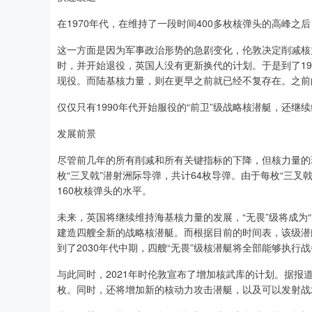
在1970年代，在维持了一段时间400多枚核弹头的高峰之
这一方面是因为军事政治形势的急剧变化，伦敦决定削减核
时，并开始退役，英国人没有更新换代的计划。于是到了19
现役。而陆基核力量，则在更早之前就已经不复存在。之前
仅仅只有1990年代开始服役的“前卫”级战略核潜艇，还继
发展前景
尽管前几年的所有削减和所有关键指标的下降，但核力量的现
枚“三叉戟”潜射洲际导弹，共计64枚导弹。由于每枚“三叉
160枚核弹头的水平。
未来，英国将继续维持海基核力量的发展，“无畏”级将成为
建造四艘全新的战略核潜艇。而根据目前的时间表，该级潜艇的
到了2030年代中期，四艘“无畏”级核潜艇将全部能够执行
与此同时，2021年时伦敦宣布了增加核武库的计划。据报道
枚。同时，还将增加新的核动力攻击潜艇，以及可以发射战术