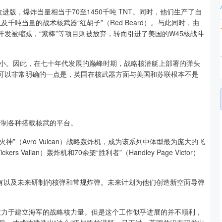
进版，爆炸当量相当于70至1450千吨 TNT。同时，他们生产了自
T，以及千吨当量的战术核武器“红胡子”（Red Beard）。与此同时，由
开发被缩减，“紫棒”等项目则被放弃，转而引进了美国的W45核战斗
小。因此，在七十年代发展的巅峰时期，战略核潜艇上部署的弹头
，但可以非常明确的一点是，英国在核武器方面与美国和苏联根本不是
研制各种搭载核武的平台。
”（Avro Vulcan）战略轰炸机，成为该系列中体型最为庞大的飞
Valian）轰炸机和70余架“胜利者”（Handley Page Victor）
有以及未来研制的核弹和常规炸弹。未来计划为他们创造新空面导弹
直致力于建立海军的战略核力量。但是这个工作似乎进展的并不顺利，