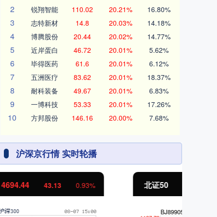
2
锐翔智能
110.02
20.21%
16.80%
3
志特新材
14.8
20.03%
14.18%
4
博腾股份
20.44
20.02%
14.77%
5
近岸蛋白
46.72
20.01%
5.62%
6
毕得医药
61.6
20.01%
6.12%
7
五洲医疗
83.62
20.01%
18.37%
8
耐科装备
49.67
20.01%
6.83%
9
一博科技
53.33
20.01%
17.26%
10
方邦股份
146.16
20.00%
7.68%
沪深京行情 实时轮播
北证50
1134.24
创
11.37
1.01%