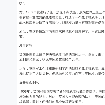
护”。
对于1952年就进行了第一次原子弹试验，成为世界上第三
拥有建一支成熟的战略核力量，打造了一个战术核武库，形
战术核武器经历了显着减少，战略核力量只有海军部分仍在
所以，在这样情况下向美国求援也就不难理解了。不过回顾
节。
发展过程
英国是世界上最早解决核武器问题的国家之一。然而，由于
成制造和测试，这比美国和苏联晚了几年。
之后，英国军工企业相继研制了新的战略和战术核武器。最
统也得到了大幅提升。但就结构和实力而言，英国核力量仅
展开剩余84%
深证成指
14311.01
.68
1.02%
200.89
1
1958年，英国和美国签署了新的核武器领域合作协议。
增强核力量的能力。对此，英国人只能自嘲的认为，美国的
核武器，同时关闭他们的几个核武研发项目。