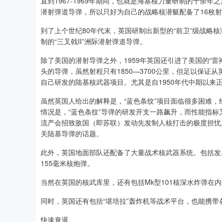
直到1967-1969年期间，也就是海基核力量研制的十余
潜射弹道导弹，所以只好为自己的战略核潜艇配备了16枚射程
到了上个世纪80年代末，英国研制出新型的“前卫”级战略
制的“三叉戟II”洲际潜射弹道导弹。
除了美国的潜射导弹之外，1959年英国还引进了美国的“
头的导弹，虽然射程只有1850—3700公里，但足以保
自己研发的陆基核武器项目。尤其是自1950年代中期以来
虽然英国人给出的解释是，“蓝色条纹”项目面临很多困难，
情况是，“蓝色条纹”导弹的研发开支一路飙升，而性能指
流产会招致敌国（即苏联）发动先发制人核打击的极度担忧
关陆基导弹的话题。
此外，英国地面部队还配备了大量战术核武器系统。包括发射2
155毫米核炮弹。
当然在英国的核武库里，还有包括Mk型101核深水炸弹在
同时，英国还有包括“堪培拉”轰炸机等战术平台，也能携带
快速衰退