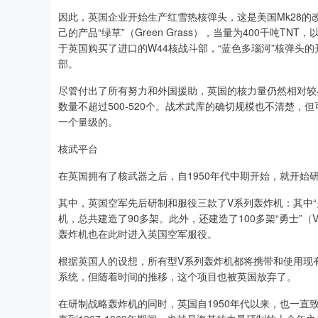
因此，英国企业开始生产红雪热核弹头，这是美国Mk28的改
己的产品“绿草”（Green Grass），当量为400千吨TN
于英国购买了进口的W44核战斗部，“蓝色多瑙河”核弹头的
部。
尽管付出了所有努力和外国援助，英国的核力量仍然相对较
数量不超过500-520个。战术武库的确切规模也不清楚
一个量级的。
核武平台
在英国拥有了核武器之后，自1950年代中期开始，就开始
其中，英国空军先后研制和服役三款了V系列轰炸机：其中“火神
机，总共建造了90多架。此外，还建造了100多架“勇士”（Vickers 
轰炸机也在此时进入英国空军服役。
根据英国人的设想，所有型V系列轰炸机都将携带和使用现
系统，但随着时间的推移，这个项目也被英国放弃了。
在研制战略轰炸机的同时，英国自1950年代以来，也一