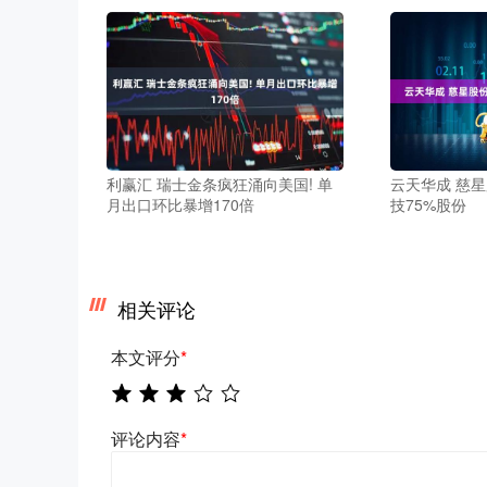
利赢汇 瑞士金条疯狂涌向美国! 单
云天华成 慈
月出口环比暴增170倍
技75%股份
相关评论
本文评分
*
评论内容
*