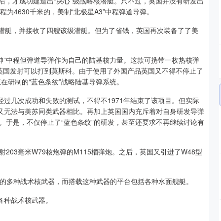
年之后，才成功建造出“决心”级战略核潜艇。只不过，英国并没有研发出
为4630千米的，美制“北极星A3”中程弹道导弹。
核潜艇，并接收了四艘该级潜艇。但为了省钱，英国再次装备了了美
雷神”中程但弹道导弹作为自己的陆基核力量。这款可携带一枚热核弹
证从英国发射可以打到莫斯科。由于使用了外国产品英国又不得不停止了
正在研制的“蓝色条纹”战略陆基导弹系统。
经过几次成功和失败的测试，不得不1971年结束了该项目。但实际
标又无法与美苏同类武器相比。再加上英国国内充斥着对自身研发导弹
。于是，不仅停止了“蓝色条纹”的研发，甚至还要求不再继续讨论有
03毫米W79核炮弹的M115榴弹炮。之后，英国又引进了W48型
内的多种战术核武器，而搭载这种武器的平台包括各种水面舰艇。
各种战术核武器。