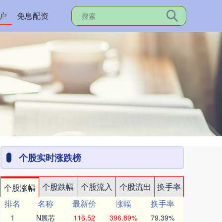
户
免息配资
个股实时涨跌榜
个股跌幅
个股流入
个股流出
换手率
个股涨幅
排名
名称
最新价
涨幅
换手率
1
N展芯
116.52
396.89%
79.39%