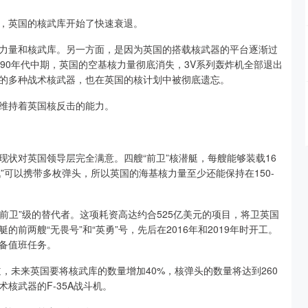
后，英国的核武库开始了快速衰退。
力量和核武库。另一方面，是因为英国的搭载核武器的平台逐渐过
90年代中期，英国的空基核力量彻底消失，3V系列轰炸机全部退出
的多种战术核武器，也在英国的核计划中被彻底遗忘。
续维持着英国核反击的能力。
状对英国领导层完全满意。四艘“前卫”核潜艇，每艘能够装载16
戟”可以携带多枚弹头，所以英国的海基核力量至少还能保持在150-
“前卫”级的替代者。这项耗资高达约合525亿美元的项目，将卫英国
前两艘“无畏号”和“英勇”号，先后在2016年和2019年时开工。
战备值班任务。
，未来英国要将核武库的数量增加40%，核弹头的数量将达到260
核武器的F-35A战斗机。