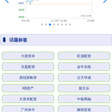
话题标签
大唐资本
旺源配资
乐盈配资
金牛在线
鼎冠策略资
云天华成
KB资产
股天乐
大资本配资
中银两融
广州米牛
柳荷投资