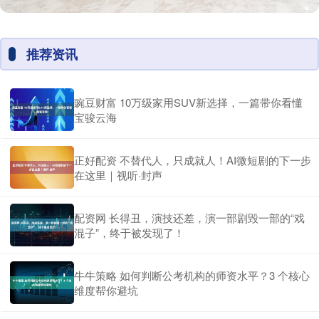
推荐资讯
豌豆财富 10万级家用SUV新选择，一篇带你看懂
宝骏云海
正好配资 不替代人，只成就人！AI微短剧的下一步
在这里｜视听·封声
配资网 长得丑，演技还差，演一部剧毁一部的“戏
混子”，终于被发现了！
牛牛策略 如何判断公考机构的师资水平？3 个核心
维度帮你避坑