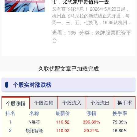
市，比想象中更值得一去
又有直飞好消息！ 2026年5月20日起，
杭州直飞马尼拉的新航线正式开通，每
周一、三、五、七执飞，16:35从杭州起
飞，19:45就能落地马尼拉，全程仅需3
查看：
165
分类：
老牌股票配资平
小时....
台
久联优配文章已加载完成
个股实时涨跌榜
个股跌幅
个股流入
个股流出
换手率
个股涨幅
排名
名称
最新价
涨幅
换手率
1
N展芯
116.52
396.89%
79.39%
2
锐翔智能
110.02
20.21%
16.80%