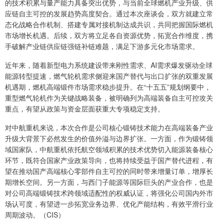
的技术积累与量产能力具备突出优势，与当前全球燃机产业升级、供
应链自主可控的发展趋势高度契合。通过本次座谈会，双方就建立常
态化战略合作机制、搭建专属对接机制达成共识，共同把握国际燃机
市场增长机遇。后续，双方将立足各自资源优势，拓宽合作维度，携
手破解产业链供应链强链补链难题，满足下游多元化市场需求。
近年来，随着新型电力系统建设带来刚性需求、AI需求爆发驱动全球
能源转型提速，燃气轮机需求侧迎来国产替代与出口扩张的双重发展
机遇期，燃机高端锻件市场需求稳步提升。在“十五五”规划纲要中，
重型燃气轮机作为关键战略装备，被明确列为高端装备自主可控攻关
重点，有望从政策与资金层面获重大专项稳定支持。
对中航重机来说，本次合作是公司核心锻铸技术能力在高端装备产业
升级大背景下必然发生的价值外溢与边界扩张。一方面，作为锻铸领
域国家队，中航重机依托航空领域积累的技术优势切入能源装备核心
环节，既符合国家产业政策导向，也将持续受益于国产替代进程，有
望在推动国产高端核心零部件自主可控的同时带来增量订单，增厚长
期增长空间。另一方面，与西门子能源等国际巨头的产业合作，也是
对公司高端锻铸技术跨领域适配性的权威认证，将强化公司国内外市
场认可度，有望进一步拓宽业务边界、优化产能结构，有效平滑行业
周期波动。（CIS）