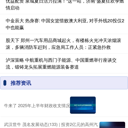
优益配资 泉城夏日活力拉满！“这一站，济南”盛夏狂欢季燃
情启动
中金辰大 热身赛: 中国女篮惜败澳大利亚, 对手外线20投仅2
中也能赢
股天下 郑州一汽车用品商城起火，有楼栋火光冲天浓烟滚
滚，多辆消防车赶到，应急局工作人员：正紧急扑救
泸深策略 中航重机与西门子能源、中国重燃举行座谈交
流，锻铸龙头拓展重燃能源装备赛道
推荐资讯
牛来了 2025年上半年财政收支情况
武汉世牛 茂名发展动态(133) | 投资2亿元的高州汽