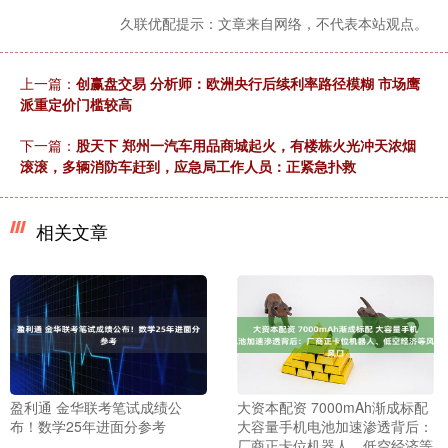
久联优配提示：文章来自网络，不代表本站观点。
上一篇：
创赢盘交易 分析师：欧洲央行后续利率路径模糊 市场鹰
派重定价门槛较高
下一篇：
股天下 郑州一汽车用品商城起火，有楼栋火光冲天浓烟
滚滚，多辆消防车赶到，应急局工作人员：正紧急扑救
相关文章
盈利通 金华联考笔试成绩公
大资本配资 7000mAh渐成标配
布！数学25年进面分参考
大容量手机电池加速渗透背后：
厂商正卡位机器人、低空经济等