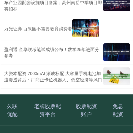
车产业园配套设施项目备案；高州南岳中学项目即
将招标
万光证券 百果园不需要教育消费者
盈利通 金华联考笔试成绩公布！数学25年进面分
参考
大资本配资 7000mAh渐成标配 大容量手机电池加
速渗透背后：厂商正卡位机器人、低空经济等风口
久联
老牌股票配
股票配资
免息
优配
资平台
账户
配资