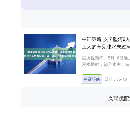
中证策略 皮卡坠河9
工人的车见涨水未过
据央视新闻，5月16日
漫水桥时，坠入水中，造成
中证策略
日期：05-19
久联优配
深证成指
14311.01
.68
1.02%
200.89
1