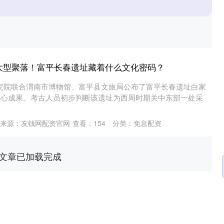
西周大型聚落！富平长春遗址藏着什么文化密码？
究院联合渭南市博物馆、富平县文旅局公布了富平长春遗址白家
掘核心成果。考古人员初步判断该遗址为西周时期关中东部一处采
来源：友钱网配资官网
查看：
154
分类：
免息配资
文章已加载完成
沪深300
4651.31
.24%
-6.85
-0.15%