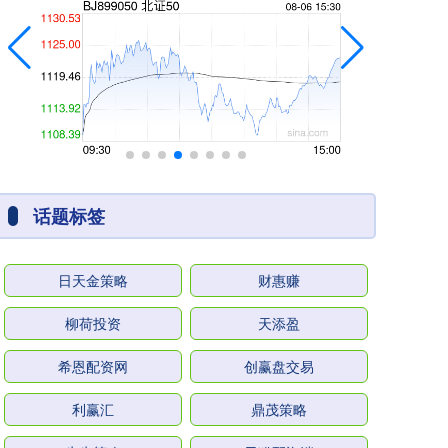
话题标签
日天金策略
财惠赚
柳荷投资
天添盈
希恩配资网
创赢盘交易
利赢汇
鼎茂策略