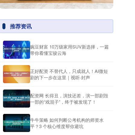
推荐资讯
豌豆财富 10万级家用SUV新选择，一篇
带你看懂宝骏云海
正好配资 不替代人，只成就人！AI微短
剧的下一步在这里｜视听·封声
配资网 长得丑，演技还差，演一部剧毁
一部的“戏混子”，终于被发现了！
牛牛策略 如何判断公考机构的师资水
平？3 个核心维度帮你避坑