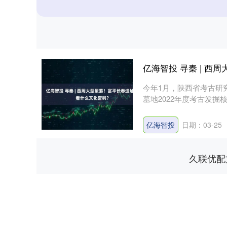
亿海智投 寻秦 | 
今年1月，陕西省考古研
墓地2022年度考古发
邑....
亿海智投
日期：03-25
久联优配
深证成指
14110.12
.92
0.57%
-34.08
-0