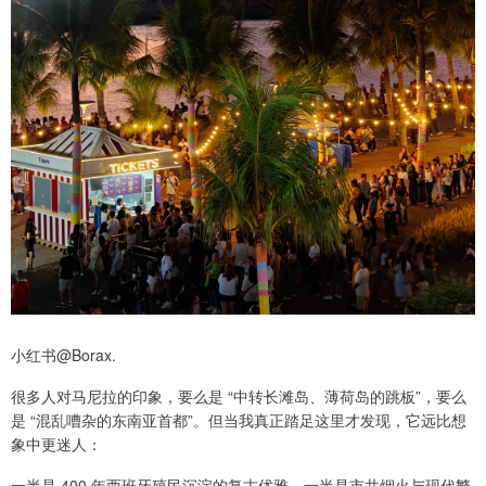
小红书@Borax.
很多人对马尼拉的印象，要么是 “中转长滩岛、薄荷岛的跳板”，要么
是 “混乱嘈杂的东南亚首都”。但当我真正踏足这里才发现，它远比想
象中更迷人：
一半是 400 年西班牙殖民沉淀的复古优雅，一半是市井烟火与现代繁