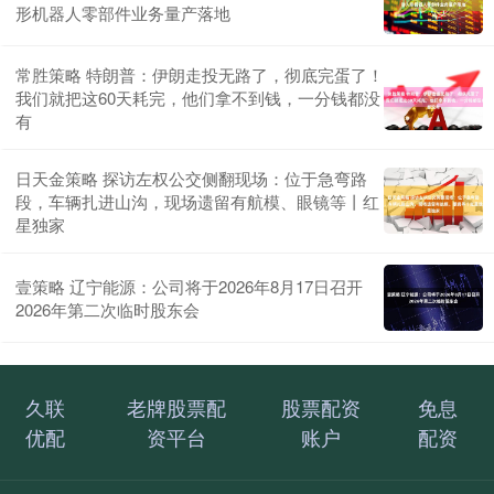
形机器人零部件业务量产落地
常胜策略 特朗普：伊朗走投无路了，彻底完蛋了！
我们就把这60天耗完，他们拿不到钱，一分钱都没
有
日天金策略 探访左权公交侧翻现场：位于急弯路
段，车辆扎进山沟，现场遗留有航模、眼镜等丨红
星独家
壹策略 辽宁能源：公司将于2026年8月17日召开
2026年第二次临时股东会
久联
老牌股票配
股票配资
免息
优配
资平台
账户
配资