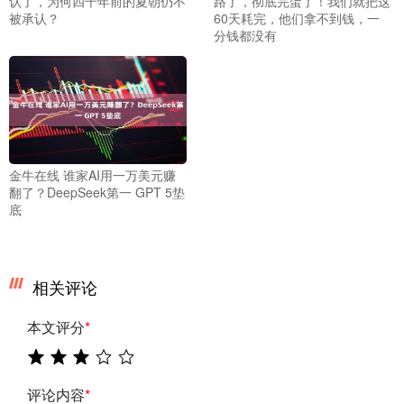
认了，为何四千年前的夏朝仍不
路了，彻底完蛋了！我们就把这
被承认？
60天耗完，他们拿不到钱，一
分钱都没有
金牛在线 谁家AI用一万美元赚
翻了？DeepSeek第一 GPT 5垫
底
相关评论
本文评分
*
评论内容
*