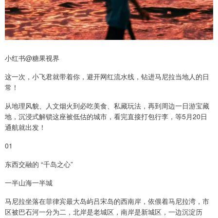
小红书@糖果视界
这一次，小飞君就带着你，避开网红流水线，钻进马尼拉当地人的日
常！
从地理风貌、人文烟火到必吃美食、私藏玩法，再到周边一日游宝藏
地，沉浸式解锁这座被低估的城市，看完直接打包行李，等5月20日
通航就出发！
01
东西交融的 “千岛之心”
一半山海一半城
马尼拉坐落在菲律宾最大岛屿吕宋岛的西南岸，依偎着马尼拉湾，市
区被巴石河一分为二，北岸是老城区，南岸是新城区，一边沉淀历