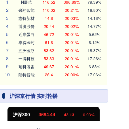
1
N展芯
116.52
396.89%
79.39%
2
锐翔智能
110.02
20.21%
16.80%
3
志特新材
14.8
20.03%
14.18%
4
博腾股份
20.44
20.02%
14.77%
5
近岸蛋白
46.72
20.01%
5.62%
6
毕得医药
61.6
20.01%
6.12%
7
五洲医疗
83.62
20.01%
18.37%
8
一博科技
53.33
20.01%
17.26%
9
耐科装备
49.67
20.01%
6.83%
10
朗特智能
26.4
20.00%
17.06%
沪深京行情 实时轮播
北证50
1134.24
创
11.37
1.01%