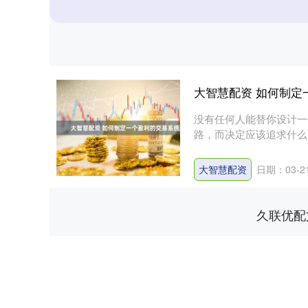
大智慧配资 如何制定
没有任何人能替你设计一
路，而决定应该追求什么
一系列问....
大智慧配资
日期：03-2
久联优配
深证成指
14311.01
.68
1.02%
200.89
1