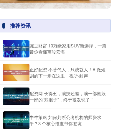
推荐资讯
豌豆财富 10万级家用SUV新选择，一篇
带你看懂宝骏云海
正好配资 不替代人，只成就人！AI微短
剧的下一步在这里｜视听·封声
配资网 长得丑，演技还差，演一部剧毁
一部的“戏混子”，终于被发现了！
牛牛策略 如何判断公考机构的师资水
平？3 个核心维度帮你避坑