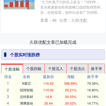
“大刀向鬼子们的头上砍去！”1933年，
音乐家麦新在听闻喜峰口战役取得胜利
后，欣然提笔，创作出这首广为传唱的
《大刀进行曲》。在最初的版本中，他
查看：
86
分类：
久联优配
写道：“二十九军的....
久联优配文章已加载完成
个股实时涨跌榜
个股跌幅
个股流入
个股流出
换手率
个股涨幅
排名
名称
最新价
涨幅
换手率
1
N展芯
116.52
396.89%
79.39%
2
锐翔智能
110.02
20.21%
16.80%
3
志特新材
14.8
20.03%
14.18%
4
博腾股份
20.44
20.02%
14.77%