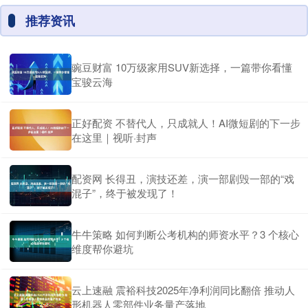
推荐资讯
豌豆财富 10万级家用SUV新选择，一篇带你看懂
宝骏云海
正好配资 不替代人，只成就人！AI微短剧的下一步
在这里｜视听·封声
配资网 长得丑，演技还差，演一部剧毁一部的“戏
混子”，终于被发现了！
牛牛策略 如何判断公考机构的师资水平？3 个核心
维度帮你避坑
云上速融 震裕科技2025年净利润同比翻倍 推动人
形机器人零部件业务量产落地