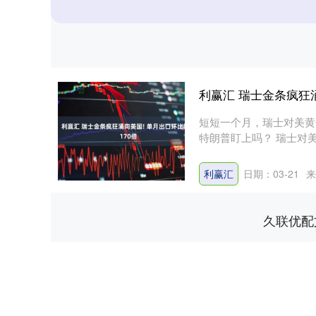
利赢汇 瑞士金条疯狂涌
短短一个月，瑞士对美黄
特朗普盯上吗？ 瑞士对
美....
利赢汇
日期：03-21
来
久联优配
深证成指
14311.01
.68
1.02%
200.89
1