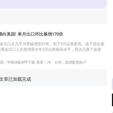
向美国! 单月出口环比暴增170倍
金出口从几乎为零猛增至51吨，创下3月以来新高。这下还会被
美黄金出口上月激增至今年3月以来最高水平，再次凸显了促使
源：华锋优配APP下载
查看：
79
分类：
股票配资账户
文章已加载完成
沪深300
4694.44
.42%
43.13
0.93%