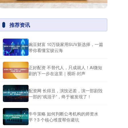
推荐资讯
豌豆财富 10万级家用SUV新选择，一篇
带你看懂宝骏云海
正好配资 不替代人，只成就人！AI微短
剧的下一步在这里｜视听·封声
配资网 长得丑，演技还差，演一部剧毁
一部的“戏混子”，终于被发现了！
牛牛策略 如何判断公考机构的师资水
平？3 个核心维度帮你避坑