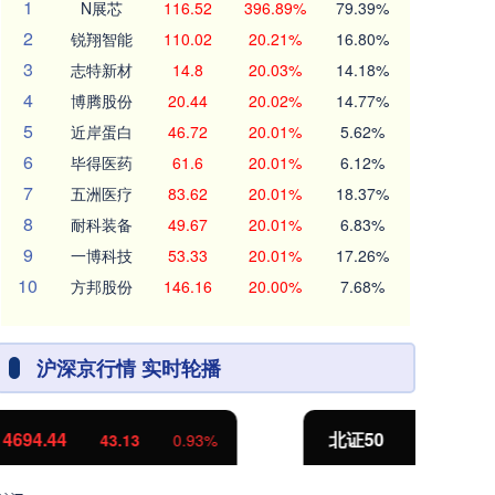
1
N展芯
116.52
396.89%
79.39%
2
锐翔智能
110.02
20.21%
16.80%
3
志特新材
14.8
20.03%
14.18%
4
博腾股份
20.44
20.02%
14.77%
5
近岸蛋白
46.72
20.01%
5.62%
6
毕得医药
61.6
20.01%
6.12%
7
五洲医疗
83.62
20.01%
18.37%
8
耐科装备
49.67
20.01%
6.83%
9
一博科技
53.33
20.01%
17.26%
10
方邦股份
146.16
20.00%
7.68%
沪深京行情 实时轮播
北证50
1134.24
创
11.37
1.01%