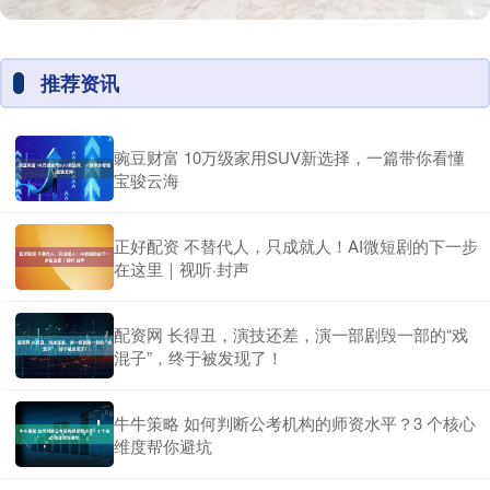
推荐资讯
豌豆财富 10万级家用SUV新选择，一篇带你看懂
宝骏云海
正好配资 不替代人，只成就人！AI微短剧的下一步
在这里｜视听·封声
配资网 长得丑，演技还差，演一部剧毁一部的“戏
混子”，终于被发现了！
牛牛策略 如何判断公考机构的师资水平？3 个核心
维度帮你避坑