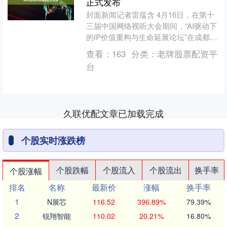
正式发布
封面新闻记者雷蕴含 4月16日，在第十
三届中国网络视听大会期间，“AI驱动下
的IP价值重构与生命延展论坛”在成都举
行。该论坛汇聚主管部门领导、行业专
查看：
163
分类：
老牌股票配资平
家、平台及一....
台
久联优配文章已加载完成
个股实时涨跌榜
个股跌幅
个股流入
个股流出
换手率
个股涨幅
排名
名称
最新价
涨幅
换手率
1
N展芯
116.52
396.89%
79.39%
2
锐翔智能
110.02
20.21%
16.80%