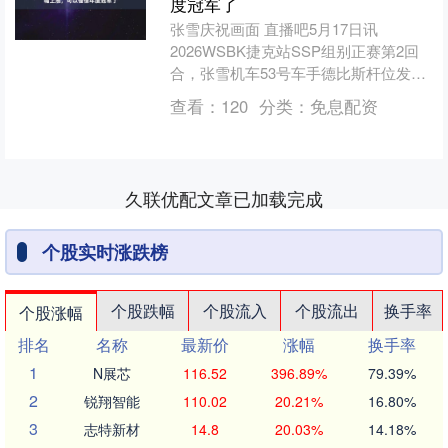
度冠军了
张雪庆祝画面 直播吧5月17日讯
2026WSBK捷克站SSP组别正赛第2回
合，张雪机车53号车手德比斯杆位发
车，在最后一圈绝杀夺冠，包揽本站两
查看：
120
分类：
免息配资
回合冠军的同时，为....
久联优配文章已加载完成
个股实时涨跌榜
个股跌幅
个股流入
个股流出
换手率
个股涨幅
排名
名称
最新价
涨幅
换手率
1
N展芯
116.52
396.89%
79.39%
2
锐翔智能
110.02
20.21%
16.80%
3
志特新材
14.8
20.03%
14.18%