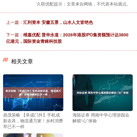
久联优配提示：文章来自网络，不代表本站观点。
上一篇：
汇利资本 安徽五景，山水人文皆绝色
下一篇：
维嘉优配 普华永道：2026年港股IPO集资额预计达3800
亿港元，国际资金青睐科技股
相关文章
鼎茂策略 【阜成门外】手机成
海陆证券 周南中学心理游园会
新农具，物流通万家！乡村消费
解锁“心”体验
早已不一样