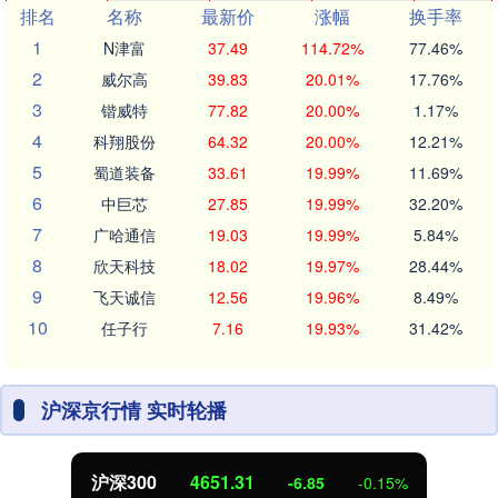
排名
名称
最新价
涨幅
换手率
1
N津富
37.49
114.72%
77.46%
2
威尔高
39.83
20.01%
17.76%
3
锴威特
77.82
20.00%
1.17%
4
科翔股份
64.32
20.00%
12.21%
5
蜀道装备
33.61
19.99%
11.69%
6
中巨芯
27.85
19.99%
32.20%
7
广哈通信
19.03
19.99%
5.84%
8
欣天科技
18.02
19.97%
28.44%
9
飞天诚信
12.56
19.96%
8.49%
10
任子行
7.16
19.93%
31.42%
沪深京行情 实时轮播
深300
4651.31
-6.85
-0.15%