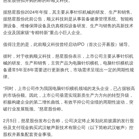
慈星股份拟并购的标的即顺义科技。
据慈星股份2024年年报，其主要从事针织机械的研发、生产和销售。
据慈星股份此前公告，顺义科技则是从事装备健康管理系统、智能检
测设备、维修保障设备及仿真模拟设备研发、生产与销售的高新技术
企业及国家级“专精特新”重点小巨人企业。
值得注意的是，此前顺义科技曾经启动IPO（首次公开募股）辅导。
彼时，对于收购顺义科技，慈星股份表示，上市公司主要从事针织机
械的研发、生产和销售，主营产品为电脑针织横机，电脑针织横机设
备通常5年至8年需要进行更新换代，市场需求呈现出一定的周期性规
律。
“同时，上市公司作为我国电脑针织横机领域的龙头企业，已占据较高
的市场份额。因此，上市公司亟需实现新质生产力方向的转型升级，
积极构建企业的第二增长曲线，有效平抑公司业绩的周期性波动，突
破行业发展瓶颈。”慈星股份称。
2月5日，慈星股份发布公告称，公司决定终止筹划此前披露的发行股
份及支付现金购买武汉敏声新技术有限公司（以下简称武汉敏声）控
股权并募集配套资金事项。