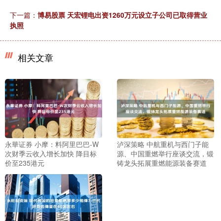
下一篇：
博易股票 天宏锂电出资1260万元设立子公司已取得营业
执照
相关文章
永華证券 小摩：料阿里巴巴-W
泸深策略 中航重机与西门子能
次财季云收入增长加快 降目标
源、中国重燃举行座谈交流，锻
价至235港元
铸龙头拓展重燃能源装备赛道