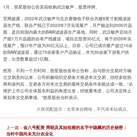
1月，慈星股份公告其拟收购武汉敏声，股票停牌。
官网披露，2022年武汉敏声与北京赛微电子联合共建8英寸射频滤波
器生产线，联合产线已于2023年7月实现量产，月产能达到2000片晶
圆，是目前国内最大的BAW滤波器生产基地。同时，武汉敏声启动月
产能1万片晶圆的自有产线建设，项目总投资30亿元，将于2026年实
现量产，预计年产值为30亿元以上。目前，公司已成功量产超过10余
款BAW滤波器，通过70余家客户产品验证，并为30余家下游客户供
货，出货数量超过1亿颗。
然而，不到一个月时间，慈星股份发布公告称，自与部分交易对方确
立交易意向以来，公司积极组织交易各方推进本次交易，但经多轮协
商和谈判后，交易各方对本次交易的最终交易条件未能达成一致。“从
维护上市公司全体股东利益的角度出发，经慎重考虑，公司决定终止
筹划本次交易事项。”慈星股份当时表示。
久联优配提示：文章来自网络，不代表本站观点。
上一篇：
金八号配资 周朝及其始祖稷的名字中隐藏的历史秘密：
当时中国尚未充分农业化