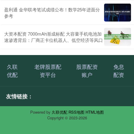
盈利通 金华联考笔试成绩公布！数学25年进面分
参考
大资本配资 7000mAh渐成标配 大容量手机电池加
速渗透背后：厂商正卡位机器人、低空经济等风口
久联
老牌股票配
股票配资
免息
优配
资平台
账户
配资
友情链接：
Powered by
久联优配
RSS地图
HTML地图
Copyright
© 2023-2026